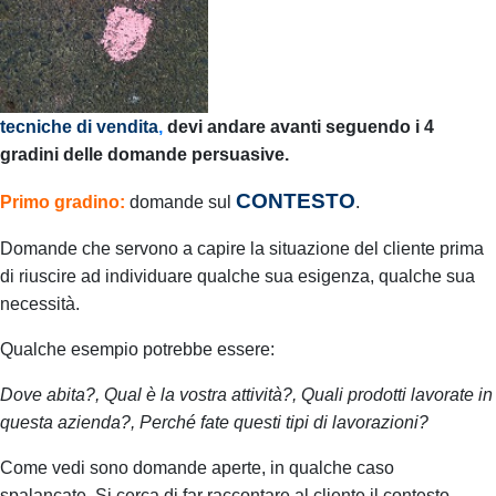
tecniche di vendita
,
devi andare avanti seguendo i 4
gradini delle domande persuasive.
CONTESTO
P
rimo
gradino:
domande sul
.
Domande che servono a capire la situazione del cliente prima
di riuscire ad individuare qualche sua esigenza, qualche sua
necessità.
Qualche esempio potrebbe essere:
Dove abita?,
Qual è la vostra attività?,
Quali prodotti lavorate in
questa azienda?,
Perché fate questi tipi di lavorazioni?
Come vedi sono domande aperte, in qualche caso
spalancate.
Si cerca di far raccontare al cliente il contesto