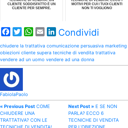
TECNICHE DI VENDITA: UN
TECNICHE DI VENDITA: ECCO 7
CLIENTE SODDISFATTO È UN
MOTIVI PER CUI I TUOI CLIENTI
CLIENTE PER SEMPRE.
NON TI VOGLIONO
Facebook
Twitter
WhatsApp
Email
LinkedIn
Condividi
chiudere la trattativa
comunicazione persuasiva
marketing
obiezioni cliente
supera
tecniche di vendita
trattativa
vendere ad un uomo
vendere ad una donna
FabiolaPaolo
« Previous Post
COME
Next Post »
E SE NON
CHIUDERE UNA
PARLA? ECCO 6
TRATTATIVA? CON LE
TECNICHE DI VENDITA
TECNICHE DI VENDITA!
PER L’OBIEZIONE