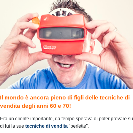
Il mondo è ancora pieno di figli delle
tecniche di
vendita
degli anni 60 e 70!
Era un cliente importante, da tempo sperava di poter provare su
di lui la sue
tecniche di vendita
“perfette”
.