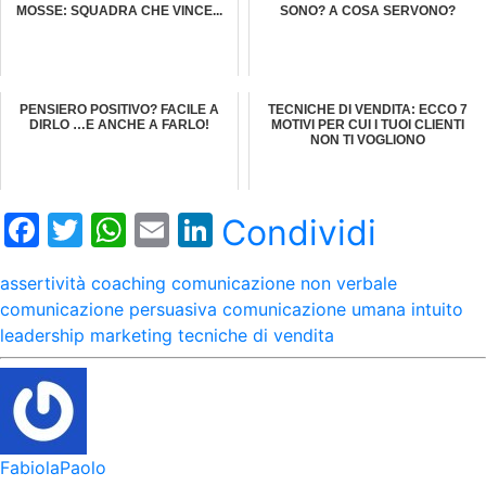
MOSSE: SQUADRA CHE VINCE...
SONO? A COSA SERVONO?
PENSIERO POSITIVO? FACILE A
TECNICHE DI VENDITA: ECCO 7
DIRLO …E ANCHE A FARLO!
MOTIVI PER CUI I TUOI CLIENTI
NON TI VOGLIONO
Facebook
Twitter
WhatsApp
Email
LinkedIn
Condividi
assertività
coaching
comunicazione non verbale
comunicazione persuasiva
comunicazione umana
intuito
leadership
marketing
tecniche di vendita
FabiolaPaolo