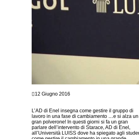
Crescita personale
12 Giugno 2016
IL GRUPPO DI LAVORO IN AZIENDA:
STARACE DOCET!
L’AD di Enel insegna come gestire il gruppo di
lavoro in una fase di cambiamento …e si alza un
gran polverone! In questi giorni si fa un gran
parlare dell’intervento di Starace, AD di Enel,
all’Università LUISS dove ha spiegato agli studen
come gestire il cambiamento in una grande