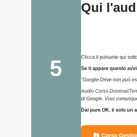
Qui l'au
Clicca il pulsante qui sotto
5
Se ti appare questo avv
"Google Drive non può eseg
Audio Corso DominailTe
di Google. Vuoi comunque 
Dai pure OK, è solo un 
Corso Gesti