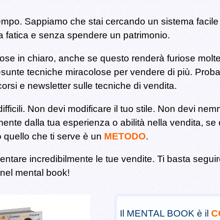
tempo.
Sappiamo che stai cercando un sistema facile e
pa fatica e senza spendere un patrimonio.
cose in chiaro, anche se questo renderà furiose mol
esunte tecniche miracolose per vendere di più.
Probab
orsi e newsletter sulle tecniche di vendita.
fficili. Non devi modificare il tuo stile. Non devi ne
nte dalla tua esperienza o abilità nella vendita, se 
tto quello che ti serve è un
METODO
.
ntare incredibilmente le tue vendite. Ti basta seguir
 nel mental book!
Il MENTAL BOOK è il
C