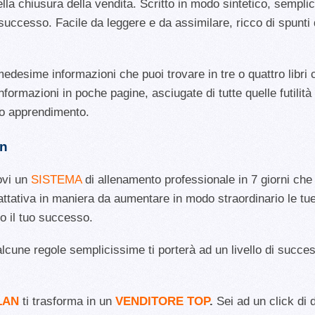
ella chiusura della vendita. Scritto in modo sintetico, sempli
 successo. Facile da leggere e da assimilare, ricco di spunti 
sime informazioni che puoi trovare in tre o quattro libri ch
formazioni in poche pagine, asciugate di tutte quelle futilità 
tuo apprendimento.
an
ovi un
SISTEMA
di allenamento professionale in 7 giorni che 
trattativa in maniera da aumentare in modo straordinario le tue
 il tuo successo.
alcune regole semplicissime ti porterà ad un livello di succes
LAN
ti trasforma in un
VENDITORE TOP
.
Sei ad un click di 