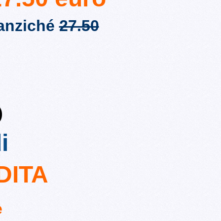
anziché
27.50
)
i
DITA
e