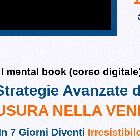
Il mental book (corso digitale
Strategie Avanzate d
USURA NELLA VEN
In 7 Giorni Diventi
Irresistibil