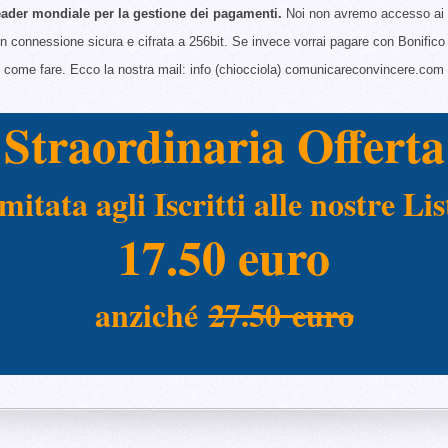
der mondiale per la gestione dei pagamenti.
Noi non avremo accesso ai tu
 connessione sicura e cifrata a 256bit. Se invece vorrai pagare con Bonifico 
come fare. Ecco la nostra mail: info (chiocciola) comunicareconvincere.com
Straordinaria Offerta
mitata agli Iscritti alle nostre Lis
17.50 euro
anziché
27.50 euro