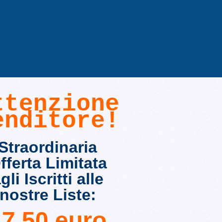
ttenzione
enditore!
Straordinaria
fferta Limitata
gli Iscritti alle
nostre Liste:
17.50 euro