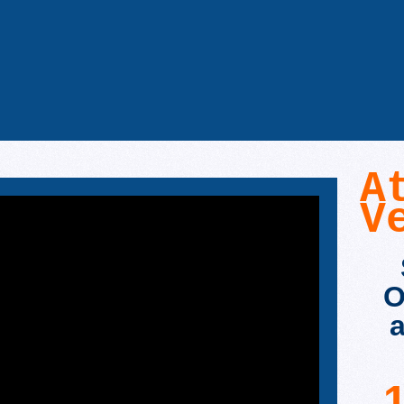
A
V
O
a