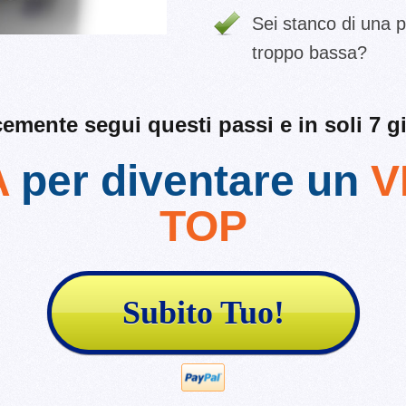
Sei stanco di una p
troppo bassa?
emente segui questi passi e in soli 7 gi
A
per diventare un
V
TOP
Subito Tuo!