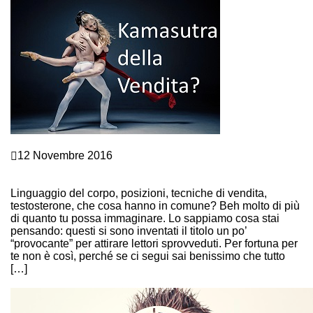
Marketing e vendite
12 Novembre 2016
VENDERE IL DOPPIO? IL SEGRETO E’ NELLE
“POSIZIONI” COME NEL… KAMASUTRA!
Linguaggio del corpo, posizioni, tecniche di vendita,
testosterone, che cosa hanno in comune? Beh molto di più
di quanto tu possa immaginare. Lo sappiamo cosa stai
pensando: questi si sono inventati il titolo un po’
“provocante” per attirare lettori sprovveduti. Per fortuna per
te non è così, perché se ci segui sai benissimo che tutto
[…]
Continue Reading