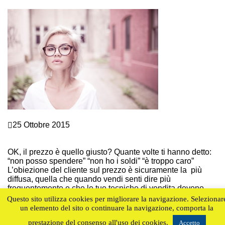
Continue Reading
Marketing e vendite
25 Ottobre 2015
L’OBIEZIONE DEL CLIENTE SUL PREZZO: CAPIRE LE
5 VERE RAGIONI CON LE TECNICHE DI VENDITA
OK, il prezzo è quello giusto? Quante volte ti hanno detto:
“non posso spendere” “non ho i soldi” “è troppo caro”
L’obiezione del cliente sul prezzo è sicuramente la più
diffusa, quella che quando vendi senti dire più
frequentemente e che le tue tecniche di vendita devono
assolutamente prevedere. Il tuo potenziale cliente sta
Questo sito utilizza cookies per migliorare la navigazione. Selezionar
sicuramente facendo i […]
un elemento del sito o continuare la navigazione, comporta la
Continue Reading
prestazione del consenso all'uso dei cookies.
Accetto