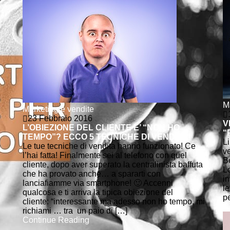
M
Marketing e vendite
23 Febbraio 2016
V
L’OBIEZIONE DEL CLIENTE E’ “NON HO
“
TEMPO”? ECCO 5 TECNICHE DI VENDITA!
Li
Le tue tecniche di vendita hanno funzionato! Ce
v
l’hai fatta! Finalmente sei al telefono con quel
B
cliente, dopo aver superato la centralinista baffuta
L
che ha provato anche… a spararti con
in
lanciafiamme via smartphone! 🙂 Accenni
le
qualcosa e ti arriva la tipica obiezione del
p
cliente: “interessante ma adesso non ho tempo, mi
C
richiami … tra un paio di […]
Continue Reading