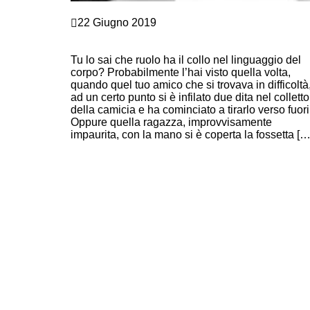
Comunicazione e Linguaggio del corpo
22 Giugno 2019
NON FARTI PRENDERE PER IL… COLLO!
LINGUAGGIO DEL CORPO SEGRETO.
Tu lo sai che ruolo ha il collo nel linguaggio del
corpo? Probabilmente l’hai visto quella volta,
quando quel tuo amico che si trovava in difficoltà
ad un certo punto si è infilato due dita nel colletto
della camicia e ha cominciato a tirarlo verso fuor
Oppure quella ragazza, improvvisamente
impaurita, con la mano si è coperta la fossetta […
Continue Reading