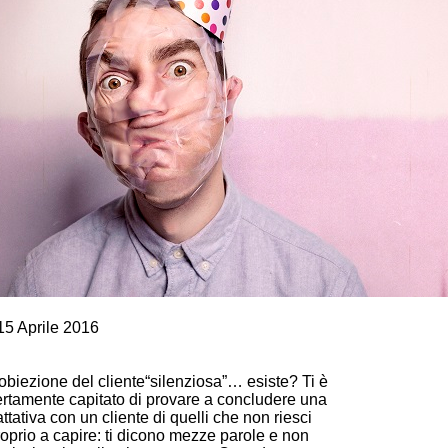
arketing e vendite
15 Aprile 2016
 SE NON PARLA? ECCO 6 TECNICHE DI
ENDITA PER L’OBIEZIONE SILENZIOSA!
obiezione del cliente“silenziosa”… esiste? Ti è
ertamente capitato di provare a concludere una
attativa con un cliente di quelli che non riesci
roprio a capire: ti dicono mezze parole e non