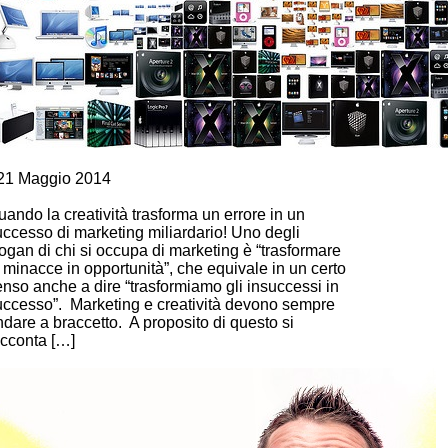
eadership e Assertività
21 Maggio 2014
ARKETING E CREATIVITA’
ando la creatività trasforma un errore in un
uccesso di marketing miliardario! Uno degli
ogan di chi si occupa di marketing è “trasformare
 minacce in opportunità”, che equivale in un certo
enso anche a dire “trasformiamo gli insuccessi in
uccesso”. Marketing e creatività devono sempre
dare a braccetto. A proposito di questo si
acconta […]
ontinue Reading