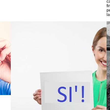
c
fi
p
l
C