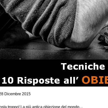
arketing e vendite
28 Dicembre 2015
ECNICHE DI VENDITA: 10 RISPOSTE
LL’OBIEZIONE DEL CLIENTE SUL PREZZO.
osta troppo! La più antica obiezione del mondo…