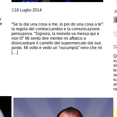
Crescita personale
18 Luglio 2014
CONOSCI I TRUCCHI DELLA
o
COMUNICAZIONE PERSUASIVA?
he
“Se tu dai una cosa a me, io poi do una cosa a te”:
la regola del contraccambio e la comunicazione
persuasiva. “Signora, la moneta va messa qui e
non lì!” Mi sento dire mentre mi affatico a
L
disincastrare il carrello del supermercato dal suo
posto. Mi volto e vedo un “vucumprà” nero che mi
M
[…]
Qu
Continue Reading
s
sl
le
s
s
an
r
C