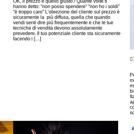
OK, il prezzo è quello giusto? Quante volte ti
hanno detto: “non posso spendere” “non ho i soldi”
“è troppo caro” L’obiezione del cliente sul prezzo è
sicuramente la più diffusa, quella che quando
vendi senti dire più frequentemente e che le tue
tecniche di vendita devono assolutamente
prevedere. Il tuo potenziale cliente sta sicuramente
facendo i […]
Continue Reading
C
G
M
P
m
mo
bi
I
a
c
so
C