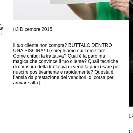
a
Marketing e vendite
se
3 Dicembre 2015
i
COME CHIUDERE UNA TRATTATIVA? CON LE
TECNICHE DI VENDITA!
Il tuo cliente non compra? BUTTALO DENTRO
UNA PISCINA! Ti spieghiamo qui come fare…
Come chiudi la trattativa? Qual è la parolina
magica che convince il tuo cliente? Quali tecniche
di chiusura della trattativa di vendita puoi usare per
riuscire positivamente e rapidamente? Questa è
l’ansia da prestazione dei venditori: di corsa per
arrivare alla […]
Continue Reading
M
T
A
C