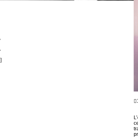
,
i.
]
M
E
V
L’
c
tr
p