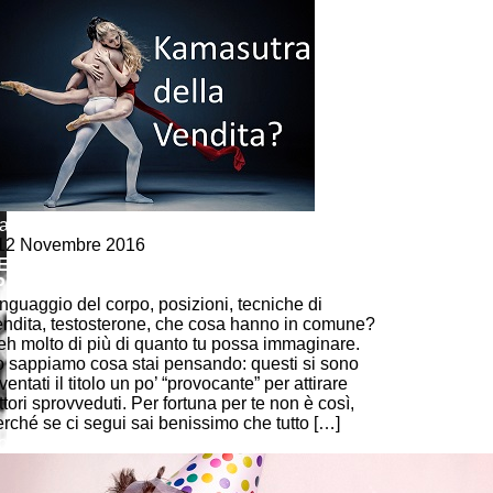
arketing e vendite
12 Novembre 2016
ENDERE IL DOPPIO? IL SEGRETO E’ NELLE
POSIZIONI” COME NEL… KAMASUTRA!
nguaggio del corpo, posizioni, tecniche di
endita, testosterone, che cosa hanno in comune?
eh molto di più di quanto tu possa immaginare.
o sappiamo cosa stai pensando: questi si sono
ventati il titolo un po’ “provocante” per attirare
ttori sprovveduti. Per fortuna per te non è così,
erché se ci segui sai benissimo che tutto […]
ontinue Reading