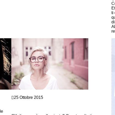
C
Et
t
q
di
A
re
C
Marketing e vendite
25 Ottobre 2015
L’OBIEZIONE DEL CLIENTE SUL PREZZO:
CAPIRE LE 5 VERE RAGIONI CON LE
le
TECNICHE DI VENDITA