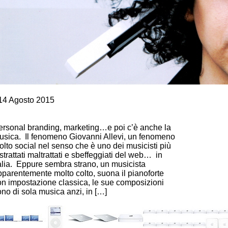
rescita personale
14 Agosto 2015
IOVANNI ALLEVI… PERSONAL BRANDING?
ARKETING? MUSICA?
ersonal branding, marketing…e poi c’è anche la
usica. Il fenomeno Giovanni Allevi, un fenomeno
lto social nel senso che è uno dei musicisti più
strattati maltrattati e sbeffeggiati del web… in
talia. Eppure sembra strano, un musicista
pparentemente molto colto, suona il pianoforte
on impostazione classica, le sue composizioni
no di sola musica anzi, in […]
ontinue Reading