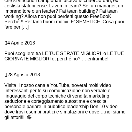
che si vincono i campionati” diceva Michael Jordan, ex
cestista statunitense. Lavori in team? Sei un manager, un
imprenditore o un leader? Fai team building? Fai team
working? Allora non puoi perderti questo FreeBooK.
Perché?! Per tanti buoni motivi! E’ SEMPLICE. Cosa puoi
fare per […]
Continue Reading
I nostri corsi
4 Aprile 2013
PUOI SCEGLIERE!
Puoi scegliere tra LE TUE SERATE MIGLIORI o LE TUE
GIORNATE MIGLIORI o, perché no? ….entrambe!
Continue Reading
I nostri corsi
28 Agosto 2013
IL NOSTRO CANALE YOUTUBE PER TE!
Visita il nostro canale YouTube, troverai molti video
interessanti per te su comunicazione non verbale e
linguaggio del corpo tecniche di vendita marketing
seduzione e corteggiamento autostima e crescita
personale parlare in pubblico leadership Ben 10 video
dove trovi esempi pratici e simulazioni e dove …noi siamo
gli attori!!! 😆
Continue Reading