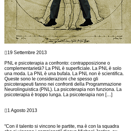
Crescita personale
19 Settembre 2013
PNL E PSICOTERAPIA: 1 A 1 E PALLA AL CENTRO!
PNL e psicoterapia a confronto: contrapposizione o
complementarietà? La PNL è superficiale. La PNL è solo
una moda. La PNL è una bufala. La PNL non è scientifica.
Queste sono le considerazioni che spesso gli
psicoterapeuti fanno nei confronti della Programmazione
Neurolinguistica (PNL). La psicoterapia non funziona. La
psicoterapia è troppo lunga. La psicoterapia non […]
Continue Reading
Leadership e Assertività
1 Agosto 2013
TEAM BUILDING VINCENTE IN 8 MOSSE: SQUADRA
CHE VINCE…
“Con il talento si vincono le partite, ma è con la squadra