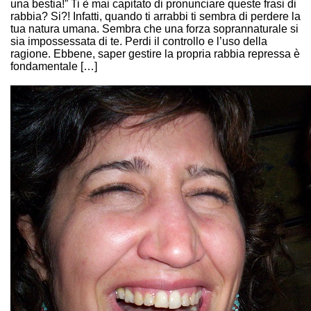
una bestia!” Ti è mai capitato di pronunciare queste frasi di
rabbia? Si?! Infatti, quando ti arrabbi ti sembra di perdere la
tua natura umana. Sembra che una forza soprannaturale si
sia impossessata di te. Perdi il controllo e l’uso della
ragione. Ebbene, saper gestire la propria rabbia repressa è
fondamentale […]
Continue Reading